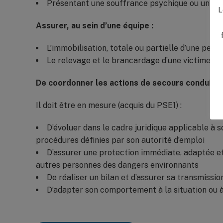
Présentant une souffrance psychique ou un c
L
Assurer, au sein d’une équipe :
L’immobilisation, totale ou partielle d’une per
Le relevage et le brancardage d’une victime en
De coordonner les actions de secours conduites 
Il doit être en mesure (acquis du PSE1) :
D’évoluer dans le cadre juridique applicable à 
procédures définies par son autorité d’emploi
D’assurer une protection immédiate, adaptée et
autres personnes des dangers environnants
De réaliser un bilan et d’assurer sa transmissi
D’adapter son comportement à la situation ou à 