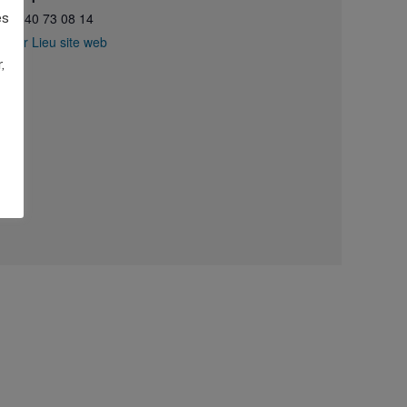
02 40 73 08 14
es
Voir Lieu site web
,