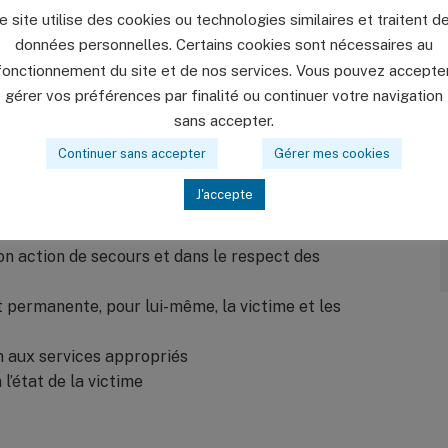
omportement inhabituel
e site utilise des cookies ou technologies similaires et traitent d
données personnelles. Certains cookies sont nécessaires au
fonctionnement du site et de nos services. Vous pouvez accepter
gérer vos préférences par finalité ou continuer votre navigation
sonne victime d’un traumatisme du squelette
sans accepter.
 vue de son transport
Continuer sans accepter
Gérer mes cookies
au sein d’une équipe.
J'accepte
son action de secours et dans le respect des
 permanente, pour lui-même, la victime et les
on aux services appropriés
l’état de la victime