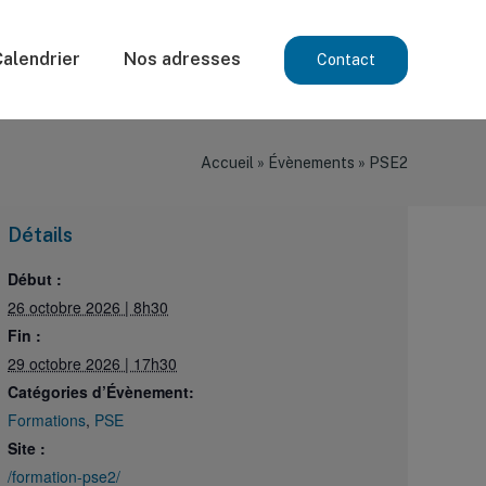
Calendrier
Nos adresses
Contact
Accueil
»
Évènements
»
PSE2
Détails
Début :
26 octobre 2026 | 8h30
Fin :
29 octobre 2026 | 17h30
Catégories d’Évènement:
Formations
,
PSE
Site :
/formation-pse2/